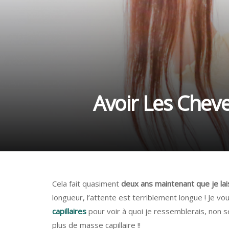
Avoir Les Cheveu
Cela fait quasiment
deux ans maintenant que je l
longueur, l’attente est terriblement longue ! Je v
capillaires
pour voir à quoi je ressemblerais, non 
plus de masse capillaire !!