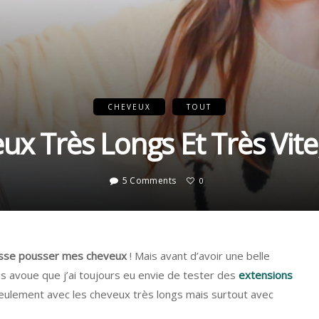
CHEVEUX
TOUT
x Très Longs Et Très Vite,
5 Comments
0
aisse pousser mes cheveux
! Mais avant d’avoir une belle
ous avoue que j’ai toujours eu envie de tester des
extensions
seulement avec les cheveux très longs mais surtout avec