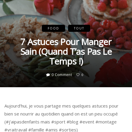
FOOD
TOUT
7 Astuces Pour Manger
Sain (quand T’as Pas Le
Temps !)
0 Comment
0
Aujourd’hui, je vous partage mes quelques astuces pour
bien se nourrir au quotidien quand on est un peu occupé
(#j’aipasdenfants mais #sport #blog #event #montage
#vraitravail #famille #amis #sorties)