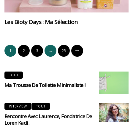
Les Bioty Days : Ma Sélection
1
2
3
…
25
TOUT
Ma Trousse De Toilette Minimaliste !
INTERVIEW
TOUT
Rencontre Avec Laurence, Fondatrice De
Loren Kadi.