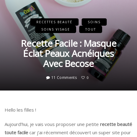
RECETTES BEAUTÉ
SOINS
SOINS VISAGE
TOUT
Recette Facile : Masque
Éclat Peaux Acnéiques
Avec Becose
11 Comments
0
Hello les filles !
Aujourd’hui, je vais vous proposer une petite
recette beauté
toute facile
car j’ai récemment découvert un super site pour