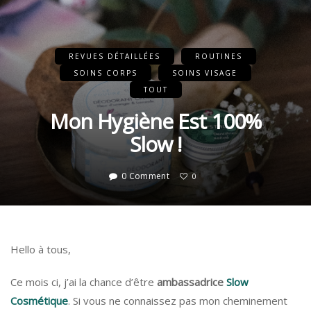
REVUES DÉTAILLÉES
ROUTINES
SOINS CORPS
SOINS VISAGE
TOUT
Mon Hygiène Est 100%
Slow !
0 Comment
0
Hello à tous,
Ce mois ci, j’ai la chance d’être
ambassadrice
Slow
Cosmétique
. Si vous ne connaissez pas mon cheminement