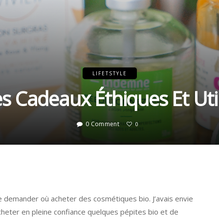
LIFETSTYLE
s Cadeaux Éthiques Et Uti
0 Comment
0
 demander où acheter des cosmétiques bio. J’avais envie
heter en pleine confiance quelques pépites bio et de