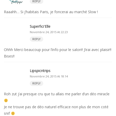
REPLY
Raaahh… Si j’habitais Paris, je foncerai au marché Slow !
Superfici'Elle
Novembre 24, 2015 At 22:23
REPLY
Ohhh Merci beaucoup pour l’info pour le salon!! J’irai avec plaisir!!
Bises!!
Lipspicntrips
Novembre 24, 2015 At 18:14
REPLY
Roh zut j’ai presque cru que tu allais me parler d’un déo miracle
Je ne trouve pas de déo naturel efficace non plus de mon coté
snif