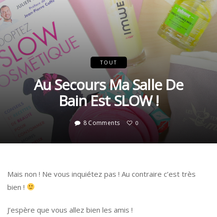
TOUT
Au Secours Ma Salle De
Bain Est SLOW !
8 Comments
0
Mais non ! Ne vous inquiétez pas ! Au contraire c’est très
bien !
J’espère que vous allez bien les amis !