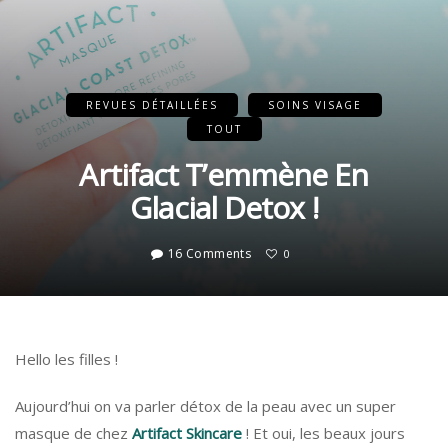
REVUES DÉTAILLÉES
SOINS VISAGE
TOUT
Artifact T’emmène En
Glacial Detox !
16 Comments
0
Hello les filles !
Aujourd’hui on va parler détox de la peau avec un super
masque de chez
Artifact Skincare
! Et oui, les beaux jours