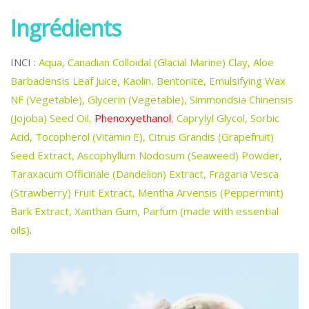
Ingrédients
INCI :
Aqua, Canadian Colloidal (Glacial Marine) Clay, Aloe
Barbadensis Leaf Juice, Kaolin, Bentonite, Emulsifying Wax
NF (Vegetable), Glycerin (Vegetable), Simmondsia Chinensis
(Jojoba) Seed Oil,
Phenoxyethanol
, Caprylyl Glycol, Sorbic
Acid, Tocopherol (Vitamin E), Citrus Grandis (Grapefruit)
Seed Extract, Ascophyllum Nodosum (Seaweed) Powder,
Taraxacum Officinale (Dandelion) Extract, Fragaria Vesca
(Strawberry) Fruit Extract, Mentha Arvensis (Peppermint)
Bark Extract, Xanthan Gum, Parfum (made with essential
oils)
.