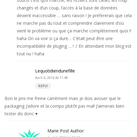
soucis c’est qu’il marche, les fichiers sont clean, les mdp
changés et d’un coup, l’accès à la base de données
devient inaccessible … sans raison ! Je préfererais que cela
ne marche pas du tout et comprendre clairement d’où
vient le problème ou que ça marche complètement quoi !!
haha On va voir si ça dure… C’était peut être une
incompatibilité de pluging … ! :/ En attendant mon blog est
tout nu ! haha
Lequotidiendunefille
Avril 6, 2016 At 11:48
REPLY
Bon le prix me freine carrément mais je dois avouer que le
packaging j’adore et la compo plutôt pas mal! J’aimerais bien
tester dis donc ♥
Marie
Post Author