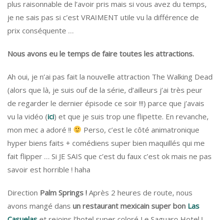
plus raisonnable de l’avoir pris mais si vous avez du temps,
je ne sais pas si c’est VRAIMENT utile vu la différence de
prix conséquente …
Nous avons eu le temps de faire toutes les attractions.
Ah oui, je n’ai pas fait la nouvelle attraction The Walking Dead
(alors que là, je suis ouf de la série, d’ailleurs j’ai très peur
de regarder le dernier épisode ce soir !!!) parce que j’avais
vu la vidéo (
ici
) et que je suis trop une flipette. En revanche,
mon mec a adoré !!
Perso, c’est le côté animatronique
hyper biens faits + comédiens super bien maquillés qui me
fait flipper … Si JE SAIS que c’est du faux c’est ok mais ne pas
savoir est horrible ! haha
Direction
Palm Springs !
Après 2 heures de route, nous
avons mangé dans
un restaurant mexicain super bon
Las
Casuelas
et rejoins l’hotel super coloré Le Saguaro Hotel !