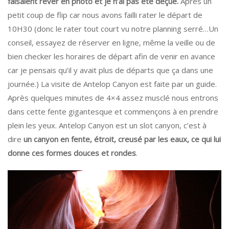
faisaient rêver en photo et je n’ai pas été déçue.
Après un
petit coup de flip car nous avons failli rater le départ de
10H30 (donc le rater tout court vu notre planning serré…Un
conseil, essayez de réserver en ligne, même la veille ou de
bien checker les horaires de départ afin de venir en avance
car je pensais qu’il y avait plus de départs que ça dans une
journée.) La visite de Antelop Canyon est faite par un guide.
Après quelques minutes de 4×4 assez musclé nous entrons
dans cette fente gigantesque et commençons à en prendre
plein les yeux. Antelop Canyon est un slot canyon, c’est à
dire
un canyon en fente, étroit, creusé par les eaux, ce qui lui
donne ces formes douces et rondes
.