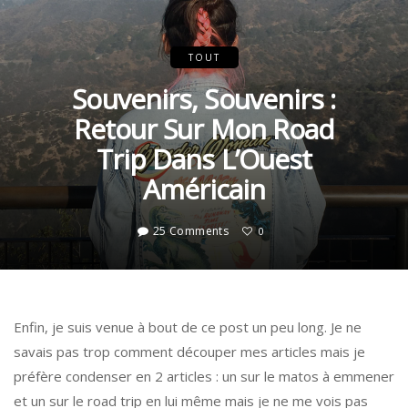
TOUT
Souvenirs, Souvenirs :
Retour Sur Mon Road
Trip Dans L’Ouest
Américain
25 Comments
0
Enfin, je suis venue à bout de ce post un peu long. Je ne
savais pas trop comment découper mes articles mais je
préfère condenser en 2 articles : un sur le matos à emmener
et un sur le road trip en lui même mais je ne me vois pas