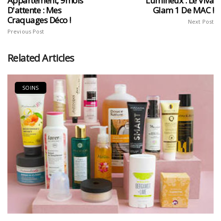
Appartement, 9mois
Lumineux : Le Viva
D'attente : Mes
Glam 1 De MAC !
Craquages Déco !
Next Post
Previous Post
Related Articles
SOINS