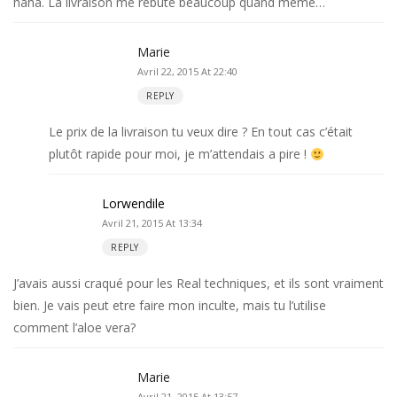
haha. La livraison me rebute beaucoup quand même…
Marie
Avril 22, 2015 At 22:40
REPLY
Le prix de la livraison tu veux dire ? En tout cas c’était
plutôt rapide pour moi, je m’attendais a pire !
Lorwendile
Avril 21, 2015 At 13:34
REPLY
J’avais aussi craqué pour les Real techniques, et ils sont vraiment
bien. Je vais peut etre faire mon inculte, mais tu l’utilise
comment l’aloe vera?
Marie
Avril 21, 2015 At 13:57