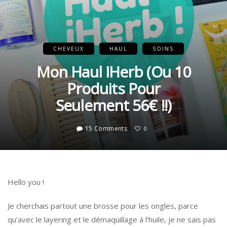
CHEVEUX
HAUL
SOINS
Mon Haul IHerb (ou 10
Produits Pour
Seulement 56€ !!)
15 Comments
0
Hello you !
Je cherchais partout une brosse pour les ongles, parce
qu’avec le layering et le démaquillage à l’huile, je ne sais pas