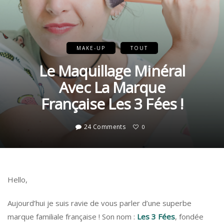
MAKE-UP
TOUT
Le Maquillage Minéral
Avec La Marque
Française Les 3 Fées !
24 Comments
0
Hello,
Aujourd’hui je suis ravie de vous parler d’une superbe
marque familiale française ! Son nom :
Les 3 Fées
, fondée