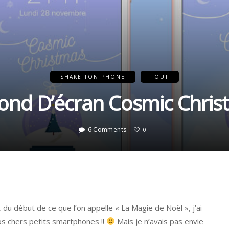
SHAKE TON PHONE
TOUT
ond D’écran Cosmic Chri
6 Comments
0
du début de ce que l’on appelle « La Magie de Noël », j’ai
os chers petits smartphones !!
Mais je n’avais pas envie