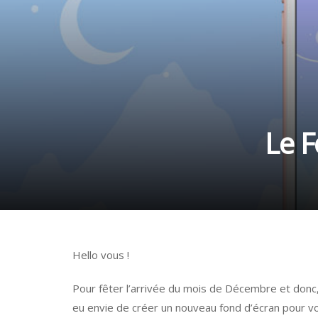
Le F
Hello vous !
Pour fêter l’arrivée du mois de Décembre et donc, 
eu envie de créer un nouveau fond d’écran pour v