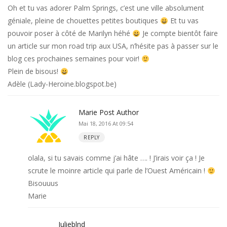
Oh et tu vas adorer Palm Springs, c’est une ville absolument
géniale, pleine de chouettes petites boutiques
Et tu vas
pouvoir poser à côté de Marilyn héhé
Je compte bientôt faire
un article sur mon road trip aux USA, n’hésite pas à passer sur le
blog ces prochaines semaines pour voir!
Plein de bisous!
Adèle (Lady-Heroine.blogspot.be)
Marie
Post Author
Mai 18, 2016 At 09:54
REPLY
olala, si tu savais comme j’ai hâte …. ! J’irais voir ça ! Je
scrute le moinre article qui parle de l’Ouest Américain !
Bisouuus
Marie
Julieblnd