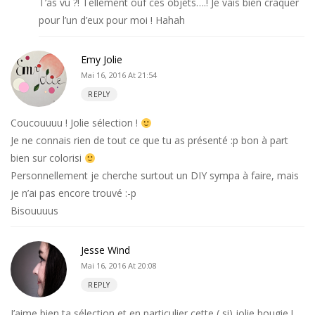
T’as vu ?! Tellement ouf ces objets….! Je vais bien craquer
pour l’un d’eux pour moi ! Hahah
Emy Jolie
Mai 16, 2016 At 21:54
REPLY
Coucouuuu ! Jolie sélection !
Je ne connais rien de tout ce que tu as présenté :p bon à part
bien sur colorisi
Personnellement je cherche surtout un DIY sympa à faire, mais
je n’ai pas encore trouvé :-p
Bisouuuus
Jesse Wind
Mai 16, 2016 At 20:08
REPLY
J’aime bien ta sélection et en particulier cette ( si) jolie bougie !