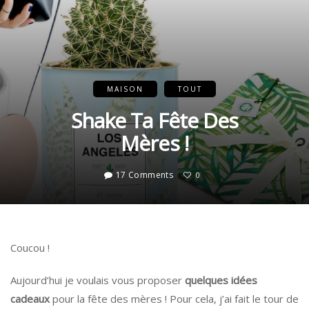
MAISON
TOUT
Shake Ta Fête Des
Mères !
17 Comments
0
Coucou !
Aujourd’hui je voulais vous proposer
quelques idées
cadeaux
pour la fête des mères ! Pour cela, j’ai fait le tour de