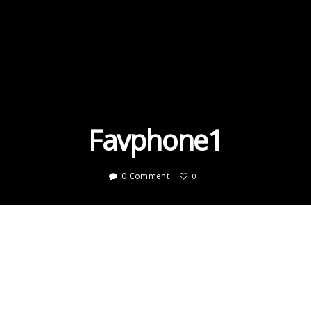
Favphone1
0 Comment
0