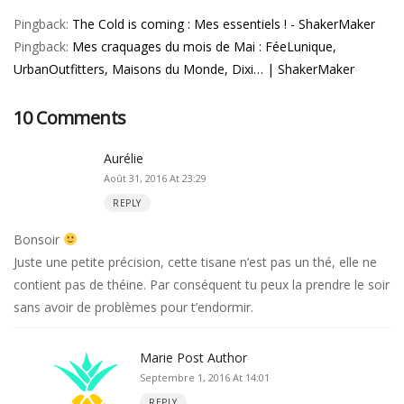
Pingback:
The Cold is coming : Mes essentiels ! - ShakerMaker
Pingback:
Mes craquages du mois de Mai : FéeLunique,
UrbanOutfitters, Maisons du Monde, Dixi… | ShakerMaker
10 Comments
Aurélie
Août 31, 2016 At 23:29
REPLY
Bonsoir
Juste une petite précision, cette tisane n’est pas un thé, elle ne
contient pas de théine. Par conséquent tu peux la prendre le soir
sans avoir de problèmes pour t’endormir.
Marie
Post Author
Septembre 1, 2016 At 14:01
REPLY