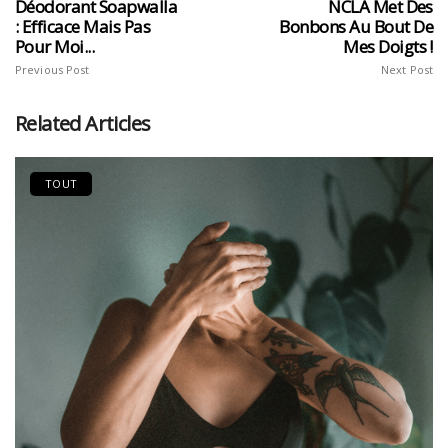
Déodorant Soapwalla
NCLA Met Des
: Efficace Mais Pas
Bonbons Au Bout De
Pour Moi...
Mes Doigts !
Previous Post
Next Post
Related Articles
TOUT