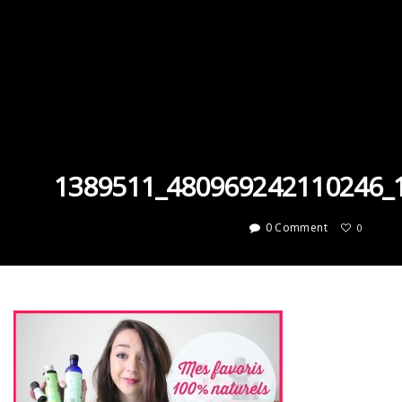
1389511_480969242110246_
0 Comment
0