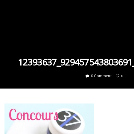
12393637_929457543803691
0 Comment
0