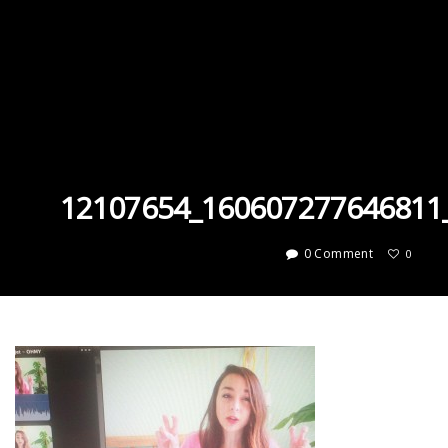
12107654_160607277646811
0 Comment
0