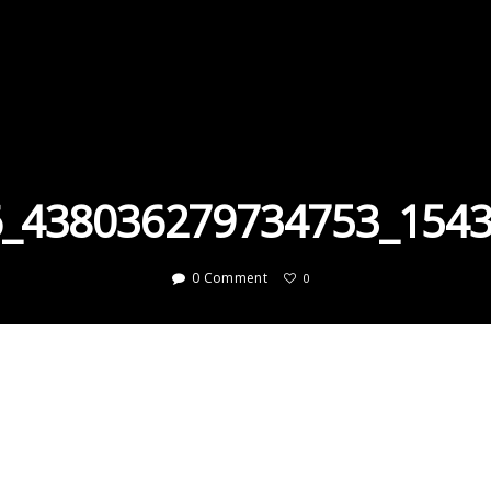
_438036279734753_154
0 Comment
0