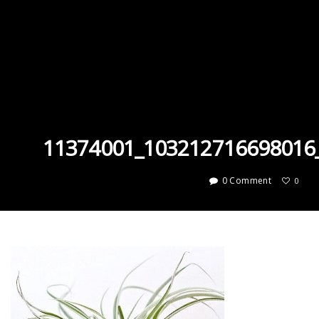
11374001_103212716698016
0 Comment
0