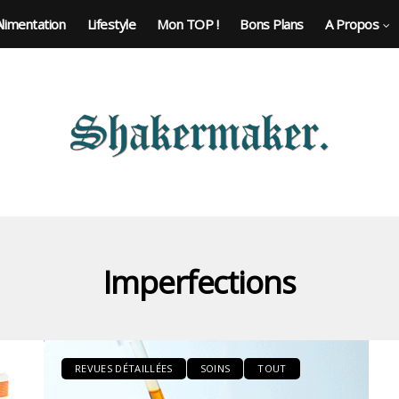
Alimentation
Lifestyle
Mon TOP !
Bons Plans
A Propos
Imperfections
REVUES DÉTAILLÉES
SOINS
TOUT