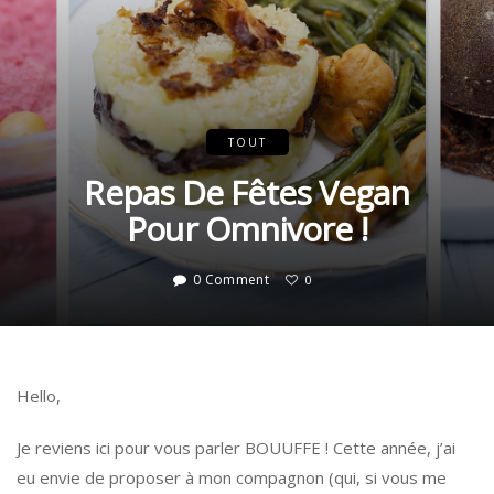
TOUT
Repas De Fêtes Vegan
Pour Omnivore !
0 Comment
0
Hello,
Je reviens ici pour vous parler BOUUFFE ! Cette année, j’ai
eu envie de proposer à mon compagnon (qui, si vous me