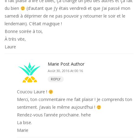
Il fait plaisir à lire ce billet, ça change un peu des autres et ça fait
du bien
(d’autant que j’y étais vendredi et que j’ai passé mon
samedi à déprimer de ne pas pouvoir y retourner le soir et le
lendemain). C’était magique !
Bonne soirée à toi,
À très vite,
Laure
Marie
Post Author
Août 30, 2016 At 00:16
REPLY
Coucou Laure !
Merci, ton commentaire me fait plaisir ! Je comprends ton
sentiment. j’avais le même aujourd’hui !
Rendez-vous l’année prochaine. hehe
La bise.
Marie