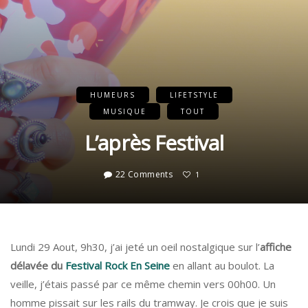
HUMEURS
LIFETSTYLE
MUSIQUE
TOUT
L’après Festival
22 Comments
1
Lundi 29 Aout, 9h30, j’ai jeté un oeil nostalgique sur l’
affiche
délavée du
Festival Rock En Seine
en allant au boulot. La
veille, j’étais passé par ce même chemin vers 00h00. Un
homme pissait sur les rails du tramway. Je crois que je suis