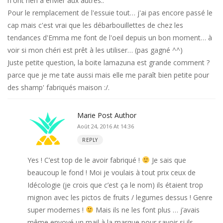
n'ont rien à envier aux autres..
Pour le remplacement de l'essuie tout… j'ai pas encore passé le
cap mais c'est vrai que les débarbouillettes de chez les
tendances d'Emma me font de l'oeil depuis un bon moment… à
voir si mon chéri est prêt à les utiliser… (pas gagné ^^)
Juste petite question, la boite lamazuna est grande comment ?
parce que je me tate aussi mais elle me paraît bien petite pour
des shamp' fabriqués maison :/.
Marie
Post Author
Août 24, 2016 At 14:36
REPLY
Yes ! C’est top de le avoir fabriqué !
Je sais que
beaucoup le fond ! Moi je voulais à tout prix ceux de
Idécologie (je crois que c’est ça le nom) ils étaient trop
mignon avec les pictos de fruits / legumes dessus ! Genre
super modernes !
Mais ils ne les font plus … j’avais
même envoyé un mail à la marque pour savoir si ils