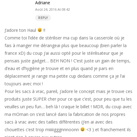
Adriane
Août 24, 2016 At 08:42
REPLY
J’adore ton Haul
!!
Comme toi l’idée de stériliser ma cup dans la casserole où je
fais à manger me dérangeai plus que beaucoup (bien parler la
france xD) du coup j’ai aussi opté pour le stérilisateur que je
pensais juste gadget… BEH NON ! C’est juste un gain de temps,
d’eau et d’hygiène je trouve et en plus quand je pars en
déplacement je range ma petite cup dedans comme ça je l’ai
toujours avec moi !
Pour les sacs à vrac, pareil, j’adore le concept mais je trouve ces
produits juste SUPER cher pour ce que c’est, pour peu que tu les
veuilles un peu fun… beh là ! craque le billet ! MDR, du coup avec
ma mOman on s’est lancé dans la fabrication de nos propres
sacs à vrac avec des tailles différentes (j’en ai avec des
chouettes c’est trop miiiiigggnnnoonn
<3 ) et franchement ils