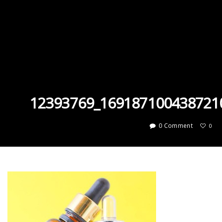
12393769_169187100438721
0 Comment
0