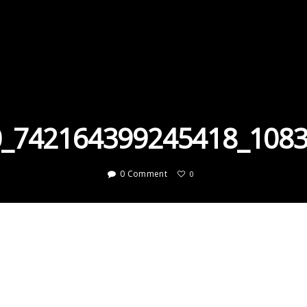
_742164399245418_108
0 Comment
0