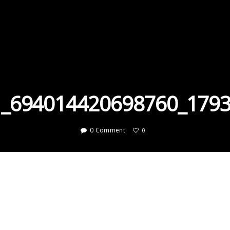
_694014420698760_179
0 Comment
0