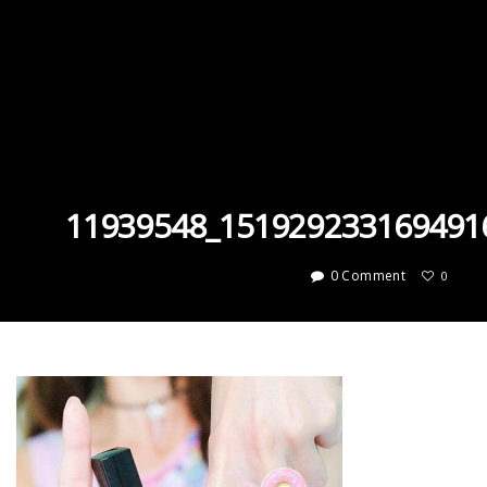
11939548_151929233169491
0 Comment
0