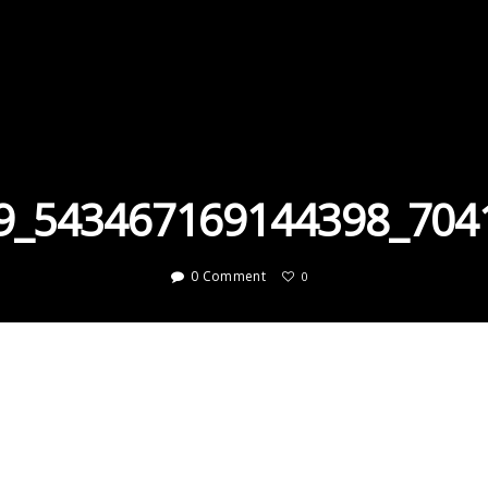
9_543467169144398_704
0 Comment
0