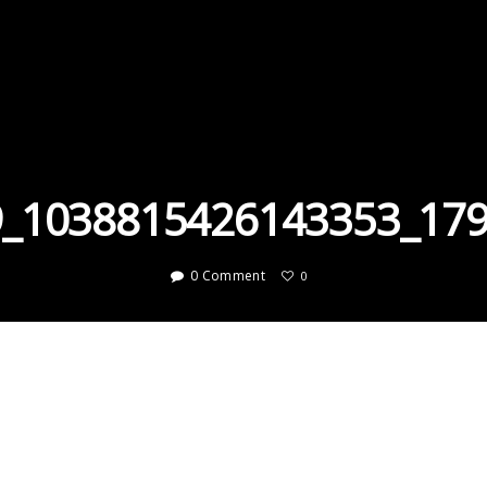
_1038815426143353_17
0 Comment
0