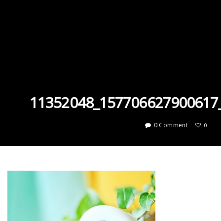
11352048_157706627900617
0 Comment
0