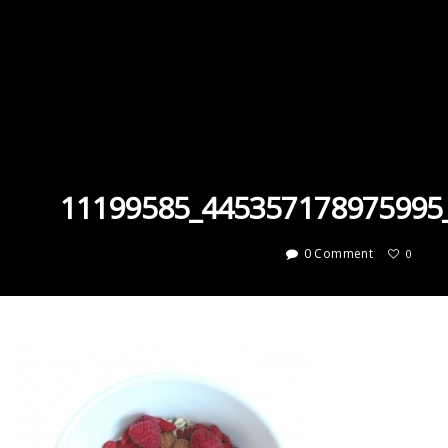
11199585_445357178975995
0 Comment
0