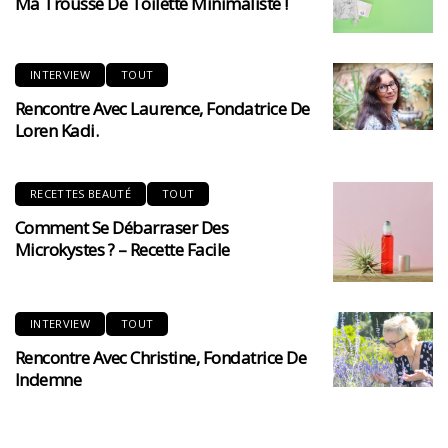
Ma Trousse De Toilette Minimaliste !
INTERVIEW
TOUT
Rencontre Avec Laurence, Fondatrice De
Loren Kadi.
RECETTES BEAUTÉ
TOUT
Comment Se Débarraser Des
Microkystes ? – Recette Facile
INTERVIEW
TOUT
Rencontre Avec Christine, Fondatrice De
Indemne