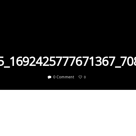
5_1692425777671367_70
0 Comment
0